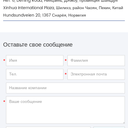
Нет. 6, Dening Road, Нинцзинь, Дэчжоу, провинция Шаньдун
Xinhua International Plaza, Шилихэ, район Чаоян, Пекин, Китай
Hundsundveien 20, 1367 Снарёя, Норвегия
Оставьте свое сообщение