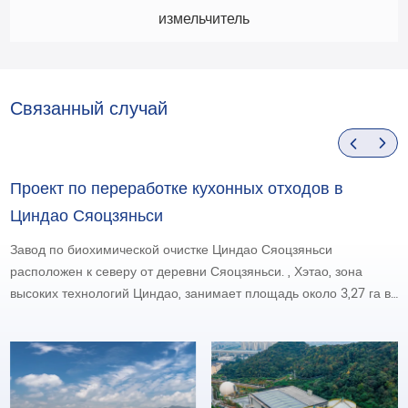
измельчитель
Связанный случай
Проект по переработке кухонных отходов в
Циндао Сяоцзяньси
Завод по биохимической очистке Циндао Сяоцзяньси
расположен к северу от деревни Сяоцзяньси. , Хэтао, зона
высоких технологий Циндао, занимает площадь около 3,27 га в
парке по переработке твердых отходов Сяоцзяньси.