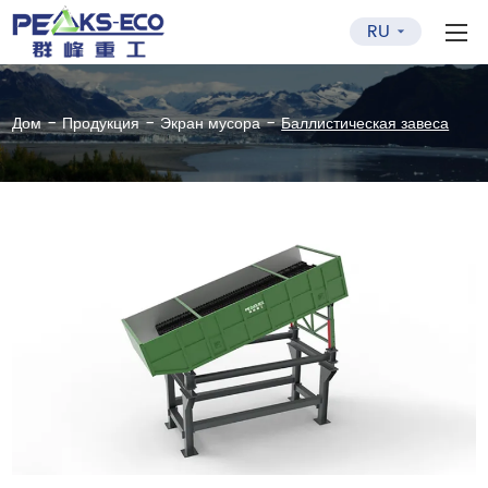
RU
-
-
-
Дом
Продукция
Экран мусора
Баллистическая завеса